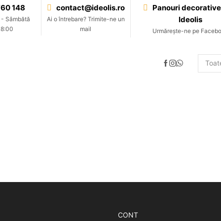
60 148
contact@ideolis.ro
Panouri decorative
Ideolis
 - Sâmbătă
Ai o întrebare? Trimite-ne un
18:00
mail
Urmărește-ne pe Faceb
CONT