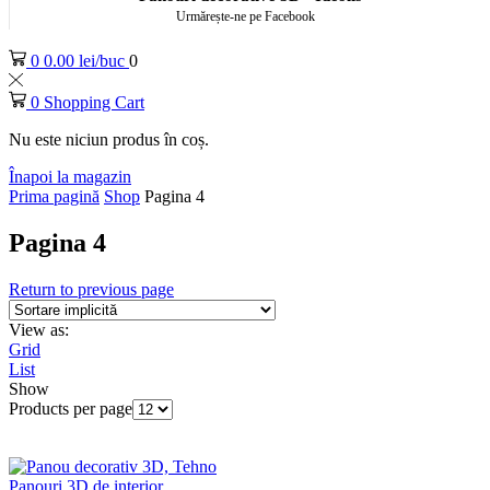
Urmărește-ne pe Facebook
0
0.00
lei
0
0
Shopping Cart
Nu este niciun produs în coș.
Înapoi la magazin
Prima pagină
Shop
Pagina 4
Pagina 4
Return to previous page
View as:
Grid
List
Show
Products per page
Panouri 3D de interior