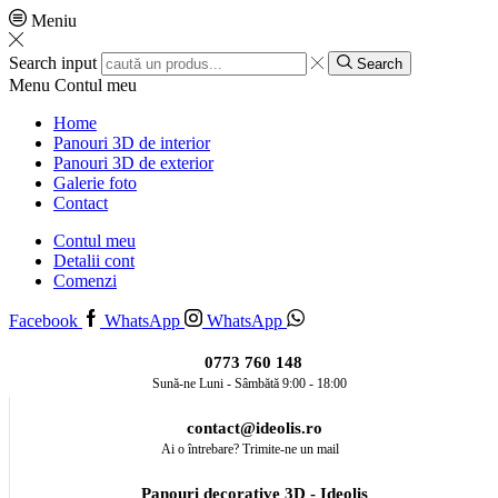
Meniu
Search input
Search
Menu
Contul meu
Home
Panouri 3D de interior
Panouri 3D de exterior
Galerie foto
Contact
Contul meu
Detalii cont
Comenzi
Facebook
WhatsApp
WhatsApp
0773 760 148
Sună-ne Luni - Sâmbătă 9:00 - 18:00
contact@ideolis.ro
Ai o întrebare? Trimite-ne un mail
Panouri decorative 3D - Ideolis