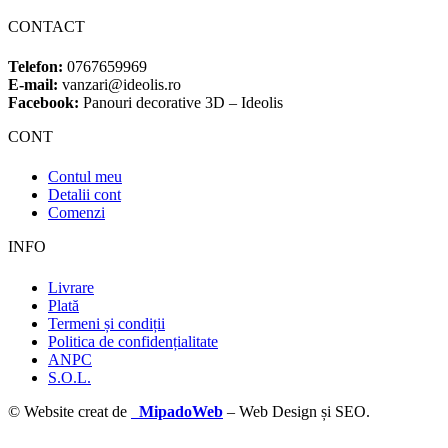
CONTACT
Telefon:
0767659969
E-mail:
vanzari@ideolis.ro
Facebook:
Panouri decorative 3D – Ideolis
CONT
Contul meu
Detalii cont
Comenzi
INFO
Livrare
Plată
Termeni și condiții
Politica de confidențialitate
ANPC
S.O.L.
© Website creat de
MipadoWeb
– Web Design și SEO.