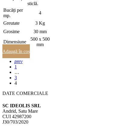
sticlă.
Bucăți per
4
mp.
Greutate
3 Kg
Grosime
30 mm
500 x 500
Dimensiune
mm
Adaugă în coș
prev
1
…
3
4
DATE COMERCIALE
SC IDEOLIS SRL
Andrid, Satu Mare
CUI 42987200
J30/703/2020