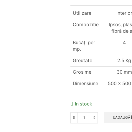
Utilizare
Interio
Compoziție
Ipsos, pla
fibră de s
Bucăți per
4
mp.
Greutate
2.5 Kg
Grosime
30 mm
Dimensiune
500 x 50
In stock
ADAUGĂ 