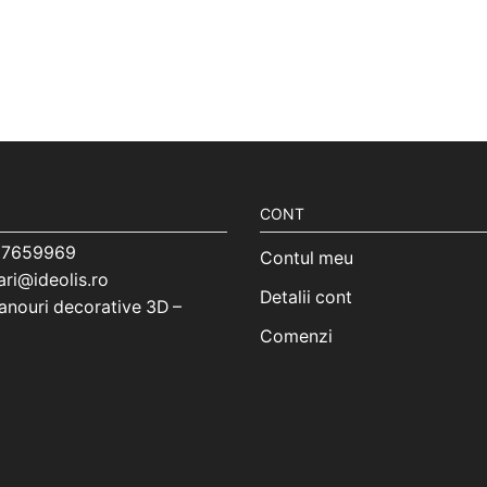
CONT
7659969
Contul meu
ri@ideolis.ro
Detalii cont
nouri decorative 3D –
Comenzi