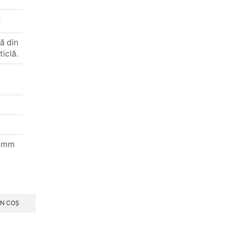
r
să din
ticlă.
0 mm
ÎN COȘ