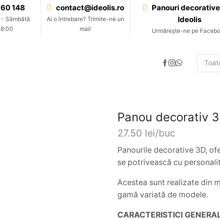
60 148
contact@ideolis.ro
Panouri decorative
Ideolis
 - Sâmbătă
Ai o întrebare? Trimite-ne un
18:00
mail
Urmărește-ne pe Faceb
Panou decorativ 3
27.50
lei
Panourile decorative 3D, ofer
se potrivească cu personalit
Acestea sunt realizate din m
gamă variată de modele.
CARACTERISTICI GENERA