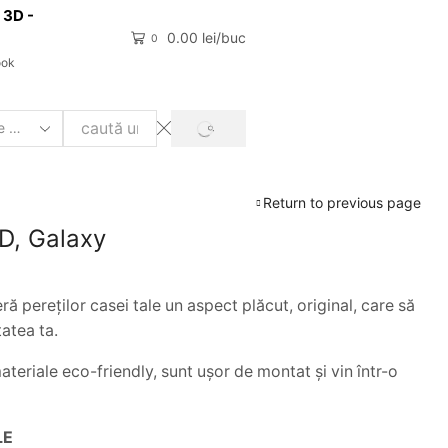
 3D -
0.00
lei
0
ook
Return to previous page
D, Galaxy
ă pereților casei tale un aspect plăcut, original, care să
atea ta.
ateriale eco-friendly, sunt ușor de montat și vin într-o
LE